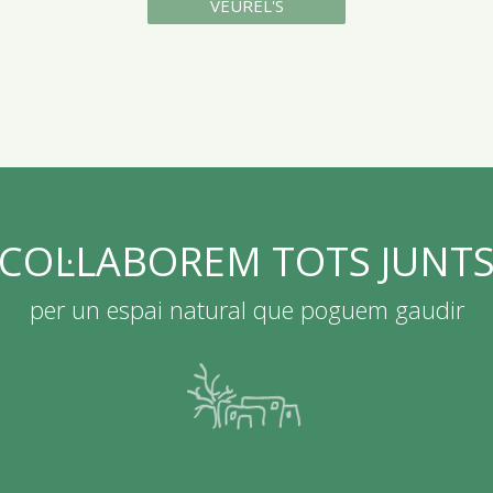
VEUREL'S
COL·LABOREM TOTS JUNT
per un espai natural que poguem gaudir