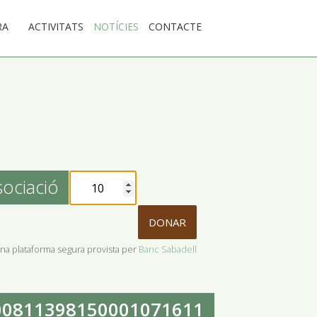
RA
ACTIVITATS
NOTÍCIES
CONTACTE
sociació
DONAR
'una plataforma segura provista per
Banc Sabadell
00811398150001071611