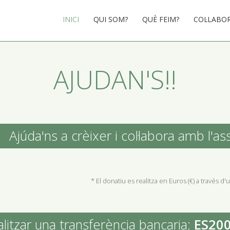
INICI
QUI SOM?
QUÈ FEIM?
COL·LABO
AJUDAN'S!!
Ajúda'ns a crèixer i col·labora amb l'as
* El donatiu es realitza en Euros (€) a través d
alitzar una transferència bancaria:
ES20